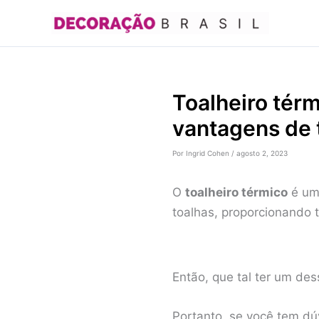
Ir
para
o
conteúdo
Toalheiro tér
vantagens de 
Por
Ingrid Cohen
/
agosto 2, 2023
O
toalheiro térmico
é um 
toalhas, proporcionando 
Então, que tal ter um des
Portanto, se você tem dúv