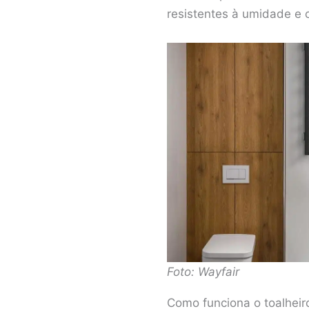
resistentes à umidade e 
Foto: Wayfair
Como funciona o toalheir