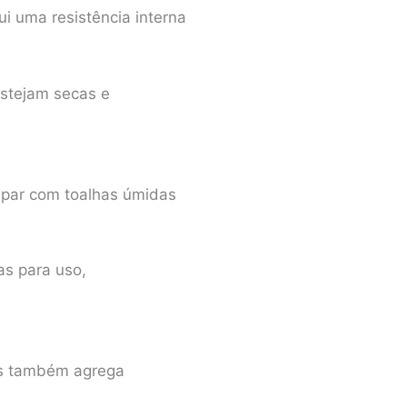
ui uma resistência interna
estejam secas e
upar com toalhas úmidas
as para uso,
mas também agrega