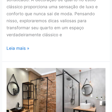
clássico proporciona uma sensação de luxo e
conforto que nunca sai de moda. Pensando
nisso, exploraremos dicas valiosas para
transformar seu quarto em um espaço
verdadeiramente clássico e
Quarto
Leia mais »
no
estilo
clássico:
Como
decorar?
Veja
fotos
e
ideias