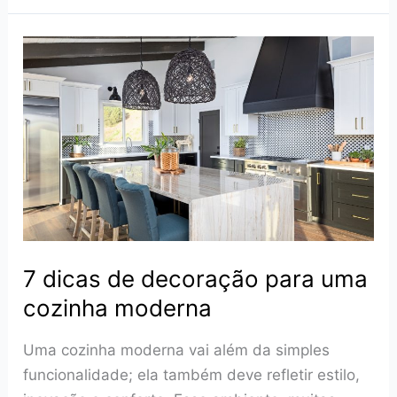
a
casa
sem
gastar
tanto?
Descubra
7
ideias
econômicas
7 dicas de decoração para uma
cozinha moderna
Uma cozinha moderna vai além da simples
funcionalidade; ela também deve refletir estilo,