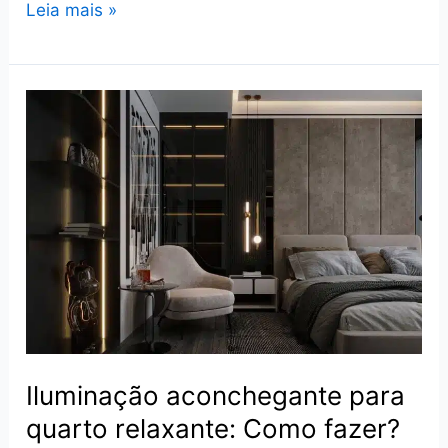
3
Leia mais »
dicas
rápidas
para
renovar
a
decoração
do
quarto
do
casal
Iluminação aconchegante para
quarto relaxante: Como fazer?