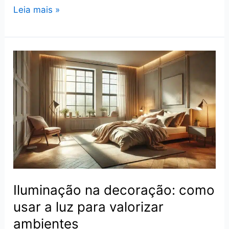
Espaços
Leia mais »
abertos:
Veja
como
integrar
sala
e
cozinha
com
elegância
Iluminação na decoração: como
usar a luz para valorizar
ambientes