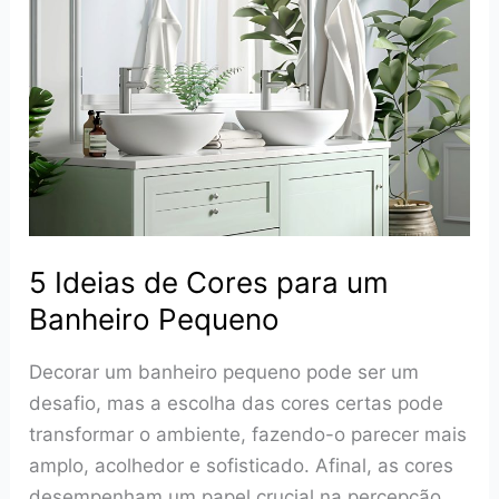
veja
opções
inteligentes
para
um
apartamento
pequeno
5 Ideias de Cores para um
Banheiro Pequeno
Decorar um banheiro pequeno pode ser um
desafio, mas a escolha das cores certas pode
transformar o ambiente, fazendo-o parecer mais
amplo, acolhedor e sofisticado. Afinal, as cores
desempenham um papel crucial na percepção