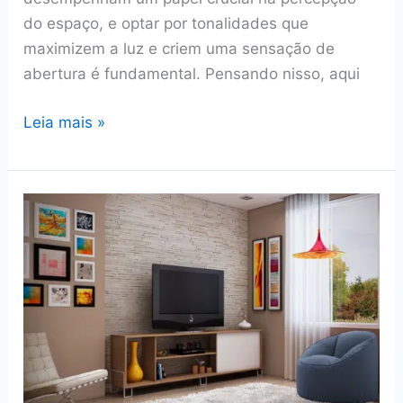
do espaço, e optar por tonalidades que
maximizem a luz e criem uma sensação de
abertura é fundamental. Pensando nisso, aqui
5
Leia mais »
Ideias
de
Cores
para
um
Banheiro
Pequeno