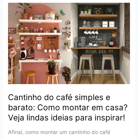
Pequeno:
Dicas
de
decoração
para
otimizar
o
espaço
Cantinho do café simples e
barato: Como montar em casa?
Veja lindas ideias para inspirar!
Afinal, como montar um cantinho do café