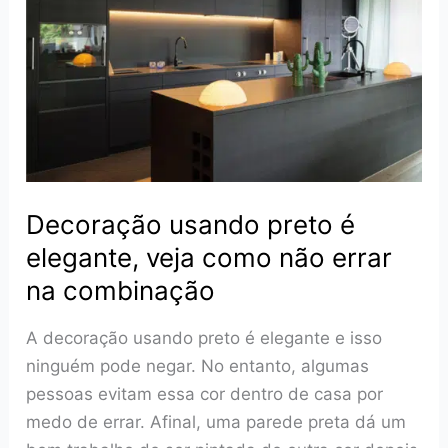
opções
para
decorar
a
sua
casa
Decoração usando preto é
elegante, veja como não errar
na combinação
A decoração usando preto é elegante e isso
ninguém pode negar. No entanto, algumas
pessoas evitam essa cor dentro de casa por
medo de errar. Afinal, uma parede preta dá um