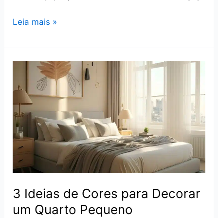
Banheiro
Leia mais »
com
estilo
industrial:
Como
decorar?
Veja
fotos
para
inspirar!
3 Ideias de Cores para Decorar
um Quarto Pequeno