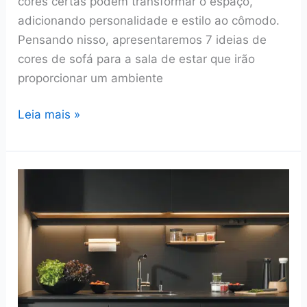
cores certas podem transformar o espaço,
adicionando personalidade e estilo ao cômodo.
Pensando nisso, apresentaremos 7 ideias de
cores de sofá para a sala de estar que irão
proporcionar um ambiente
Cores
Leia mais »
de
Sofá
para
a
Sala
de
Estar:
7
Ideias
para