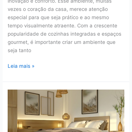
inovação e conforto. Esse ambiente, muitas
vezes o coração da casa, merece atenção
especial para que seja prático e ao mesmo
tempo visualmente atraente. Com a crescente
popularidade de cozinhas integradas e espaços
gourmet, é importante criar um ambiente que
seja tanto
7
Leia mais »
dicas
de
decoração
para
uma
cozinha
moderna