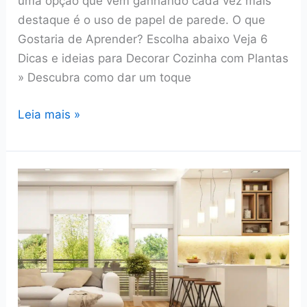
uma opção que vem ganhando cada vez mais
destaque é o uso de papel de parede. O que
Gostaria de Aprender? Escolha abaixo Veja 6
Dicas e ideias para Decorar Cozinha com Plantas
» Descubra como dar um toque
Papel
Leia mais »
de
parede
na
cozinha:
Ideias
criativas
para
uma
decoração
versátil