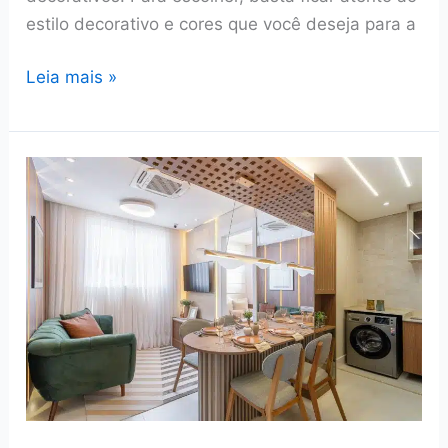
estilo decorativo e cores que você deseja para a
Sala
Leia mais »
decorada:
como
fazer?
Veja
+70
fotos
para
inspirar
e
descubra
ideias!