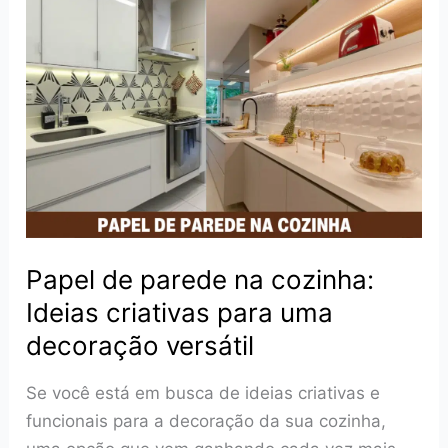
Dia
dos
Pais
2025:
Como
Decorar
com
Estilo
e
Aconchego
Papel de parede na cozinha:
Ideias criativas para uma
decoração versátil
Se você está em busca de ideias criativas e
funcionais para a decoração da sua cozinha,