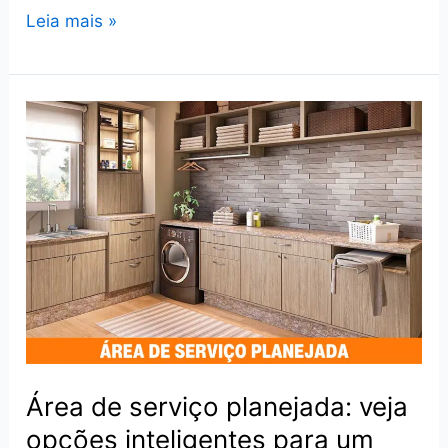
5
Leia mais »
Ideias
inovadoras
para
incorporar
a
iluminação
LED
na
sua
cozinha
Área de serviço planejada: veja
opções inteligentes para um