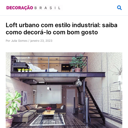
Ir
Pesq
para
o
Loft urbano com estilo industrial: saiba
conteúdo
como decorá-lo com bom gosto
Por
Julia Gomes
/
janeiro 23, 2023