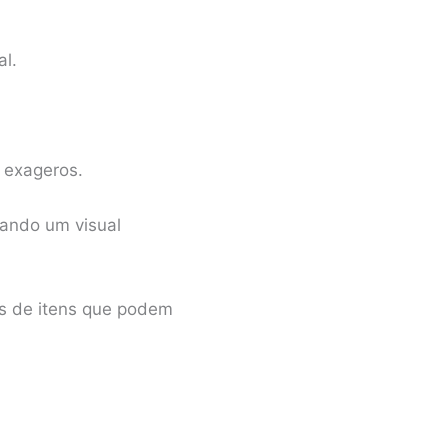
l.
 exageros.
nando um visual
os de itens que podem