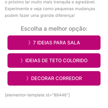
o próximo lar muito mais tranquila e agradável.
Experimente e veja como pequenas mudanças
podem fazer uma grande diferença!
Escolha a melhor opção:
》7 IDEIAS PARA SALA
》IDEIAS DE TETO COLORIDO
》DECORAR CORREDOR
[elementor-template id="89446"]