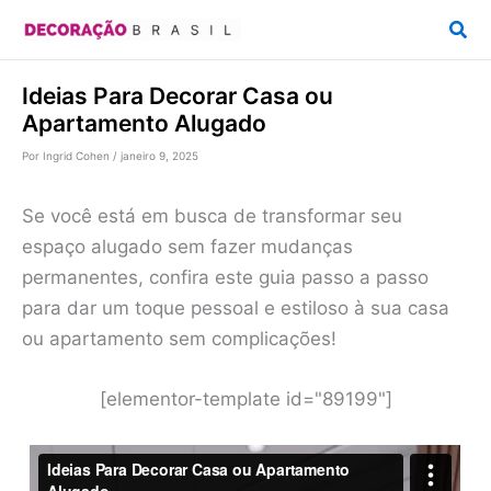
Ir
Pesq
para
o
Ideias Para Decorar Casa ou
conteúdo
Apartamento Alugado
Por
Ingrid Cohen
/
janeiro 9, 2025
Se você está em busca de transformar seu
espaço alugado sem fazer mudanças
permanentes, confira este guia passo a passo
para dar um toque pessoal e estiloso à sua casa
ou apartamento sem complicações!
[elementor-template id="89199"]