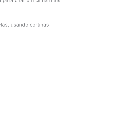
a para criar um clima mais
elas, usando cortinas