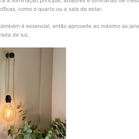
ra a iluminação principal, abajures e luminárias de mes
íficas, como o quarto ou a sala de estar.
l também é essencial, então aproveite ao máximo as jan
rada de luz.