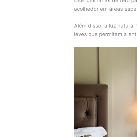
Use luminárias de teto pa
acolhedor em áreas espec
Além disso, a luz natura
leves que permitam a ent