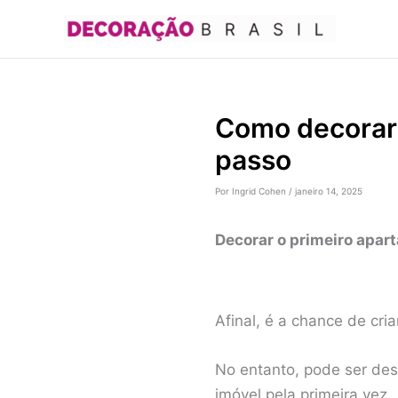
Ir
para
o
conteúdo
Como decorar 
passo
Por
Ingrid Cohen
/
janeiro 14, 2025
Decorar o primeiro apar
Afinal, é a chance de cr
No entanto, pode ser de
imóvel pela primeira vez.