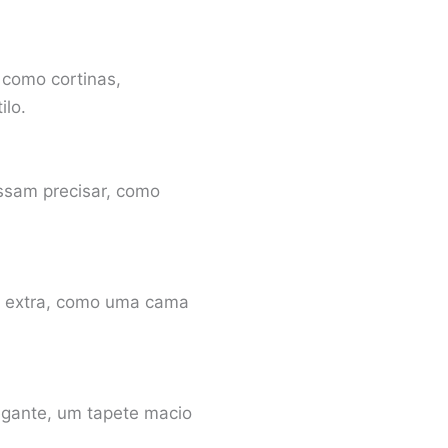
 como cortinas,
ilo.
ssam precisar, como
o extra, como uma cama
egante, um tapete macio