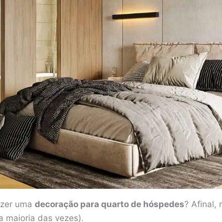
azer uma
decoração para quarto de hóspedes
? Afinal,
a maioria das vezes).