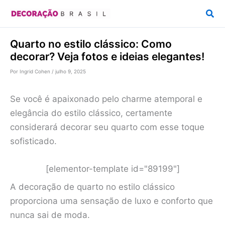
Ir
Pesq
para
o
Quarto no estilo clássico: Como
conteúdo
decorar? Veja fotos e ideias elegantes!
Por
Ingrid Cohen
/
julho 9, 2025
Se você é apaixonado pelo charme atemporal e
elegância do estilo clássico, certamente
considerará decorar seu quarto com esse toque
sofisticado.
[elementor-template id="89199"]
A decoração de quarto no estilo clássico
proporciona uma sensação de luxo e conforto que
nunca sai de moda.