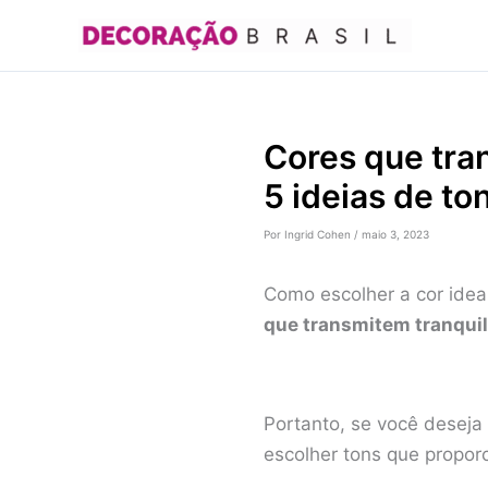
Ir
para
o
conteúdo
Cores que tra
5 ideias de to
Por
Ingrid Cohen
/
maio 3, 2023
Como escolher a cor idea
que transmitem tranqui
Portanto, se você deseja
escolher tons que propor