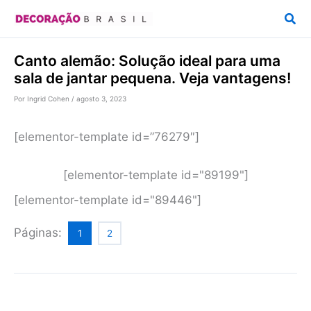
Ir
Pesq
para
o
Canto alemão: Solução ideal para uma
conteúdo
sala de jantar pequena. Veja vantagens!
Por
Ingrid Cohen
/
agosto 3, 2023
[elementor-template id=”76279″]
[elementor-template id="89199"]
[elementor-template id="89446"]
Páginas:
1
2