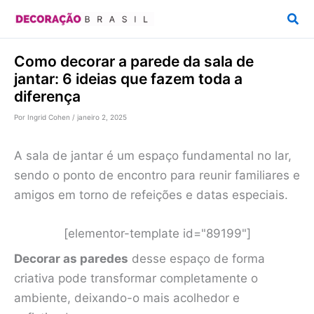
Ir
Pesq
para
o
Como decorar a parede da sala de
conteúdo
jantar: 6 ideias que fazem toda a
diferença
Por
Ingrid Cohen
/
janeiro 2, 2025
A sala de jantar é um espaço fundamental no lar,
sendo o ponto de encontro para reunir familiares e
amigos em torno de refeições e datas especiais.
[elementor-template id="89199"]
Decorar as paredes
desse espaço de forma
criativa pode transformar completamente o
ambiente, deixando-o mais acolhedor e