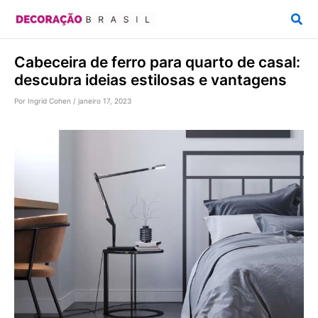
Ir
Pesq
para
o
Cabeceira de ferro para quarto de casal:
conteúdo
descubra ideias estilosas e vantagens
Por
Ingrid Cohen
/
janeiro 17, 2023