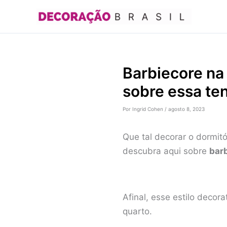
Ir
para
o
conteúdo
Barbiecore na
sobre essa te
Por
Ingrid Cohen
/
agosto 8, 2023
Que tal decorar o dormit
descubra aqui sobre
bar
Afinal, esse estilo decor
quarto.