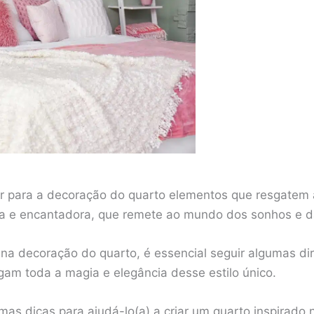
er para a decoração do quarto elementos que resgatem 
a e encantadora, que remete ao mundo dos sonhos e da
na decoração do quarto, é essencial seguir algumas dire
am toda a magia e elegância desse estilo único.
mas dicas para ajudá-lo(a) a criar um quarto inspirado 