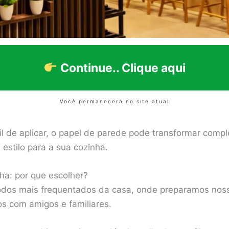
Continue.. Clique aqui
Você permanecerá no site atual
cil de aplicar, o papel de parede pode transformar com
estilo para a sua cozinha.
ha: por que escolher?
dos mais frequentados da casa, onde preparamos nossa
 com amigos e familiares.