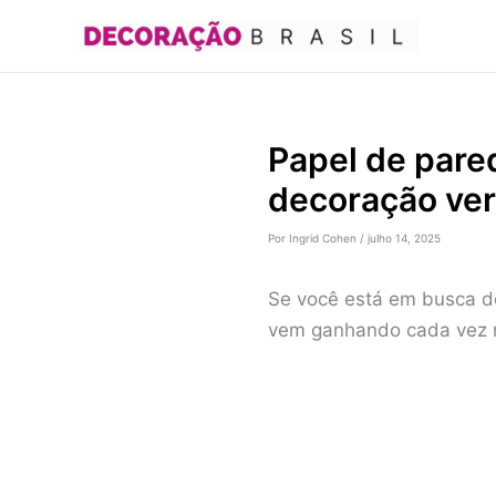
Ir
para
o
conteúdo
Papel de pared
decoração ver
Por
Ingrid Cohen
/
julho 14, 2025
Se você está em busca de
vem ganhando cada vez m