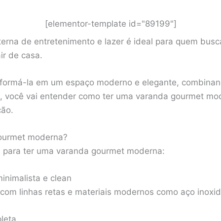
[elementor-template id="89199"]
terna de entretenimento e lazer é ideal para quem busc
air de casa.
nsformá-la em um espaço moderno e elegante, combinan
go, você vai entender como ter uma varanda gourmet mo
ção.
ourmet moderna?
s para ter uma varanda gourmet moderna:
nimalista e clean
 com linhas retas e materiais modernos como aço inoxidá
leta