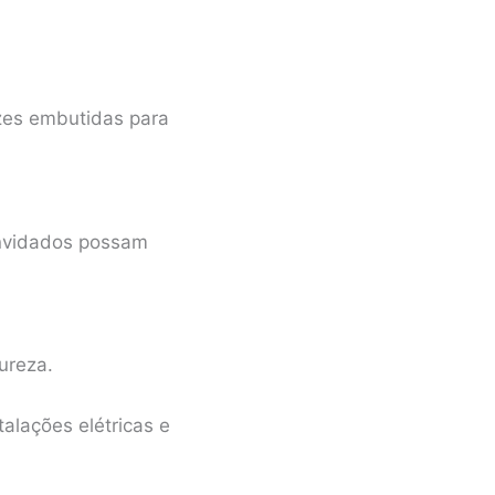
zes embutidas para
onvidados possam
ureza.
alações elétricas e