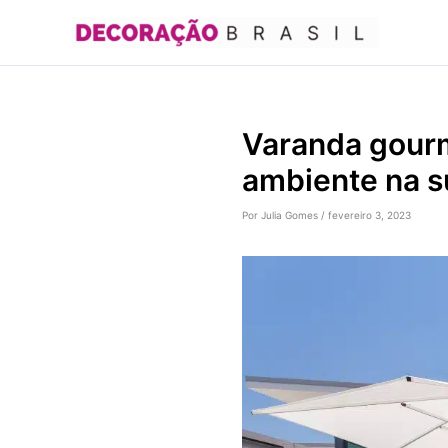
Ir
para
o
conteúdo
Varanda gour
ambiente na s
Por
Julia Gomes
/
fevereiro 3, 2023