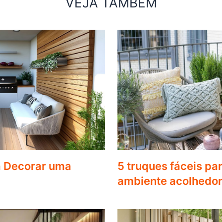
VEJA TAMBÉM
a Decorar uma
5 truques fáceis pa
ambiente acolhedor