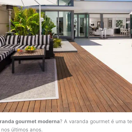
randa gourmet moderna
? A varanda gourmet é uma t
 nos últimos anos.