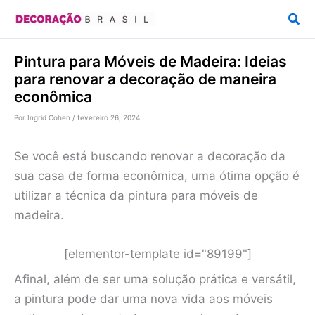
Ir
Pesq
para
o
Pintura para Móveis de Madeira: Ideias
conteúdo
para renovar a decoração de maneira
econômica
Por
Ingrid Cohen
/
fevereiro 26, 2024
Se você está buscando renovar a decoração da
sua casa de forma econômica, uma ótima opção é
utilizar a técnica da pintura para móveis de
madeira.
[elementor-template id="89199"]
Afinal, além de ser uma solução prática e versátil,
a pintura pode dar uma nova vida aos móveis