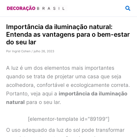
Ir
Pesq
para
o
Importância da iluminação natural:
conteúdo
Entenda as vantagens para o bem-estar
do seu lar
Por
Ingrid Cohen
/
julho 26, 2023
A luz é um dos elementos mais importantes
quando se trata de projetar uma casa que seja
acolhedora, confortável e ecologicamente correta.
Portanto, veja aqui a
importância da iluminação
natural
para o seu lar.
[elementor-template id="89199"]
O uso adequado da luz do sol pode transformar