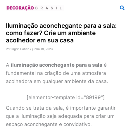
Ir
Pesq
para
o
Iluminação aconchegante para a sala:
conteúdo
como fazer? Crie um ambiente
acolhedor em sua casa
Por
Ingrid Cohen
/
junho 19, 2023
A
iluminação aconchegante para a sala
é
fundamental na criação de uma atmosfera
acolhedora em qualquer ambiente da casa.
[elementor-template id="89199"]
Quando se trata da sala, é importante garantir
que a iluminação seja adequada para criar um
espaço aconchegante e convidativo.