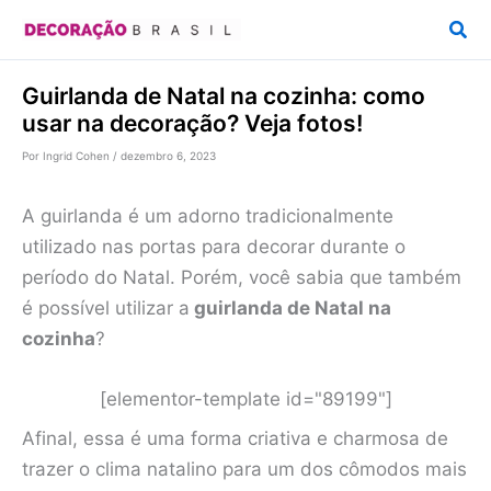
Ir
Pesq
para
o
Guirlanda de Natal na cozinha: como
conteúdo
usar na decoração? Veja fotos!
Por
Ingrid Cohen
/
dezembro 6, 2023
A guirlanda é um adorno tradicionalmente
utilizado nas portas para decorar durante o
período do Natal. Porém, você sabia que também
é possível utilizar a
guirlanda de Natal na
cozinha
?
[elementor-template id="89199"]
Afinal, essa é uma forma criativa e charmosa de
trazer o clima natalino para um dos cômodos mais