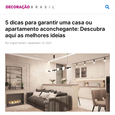
Ir
Pesq
para
o
5 dicas para garantir uma casa ou
conteúdo
apartamento aconchegante: Descubra
aqui as melhores ideias
Por
Ingrid Cohen
/
dezembro 13, 2021