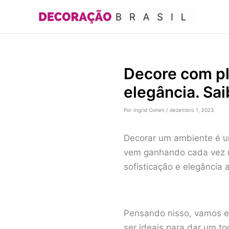
Ir
para
o
conteúdo
Decore com pl
elegância. Sai
Por
Ingrid Cohen
/
dezembro 1, 2023
Decorar um ambiente é u
vem ganhando cada vez m
sofisticação e elegância 
Pensando nisso, vamos e
ser ideais para dar um t