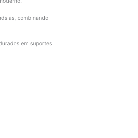
 moderno.
landsias, combinando
ndurados em suportes.