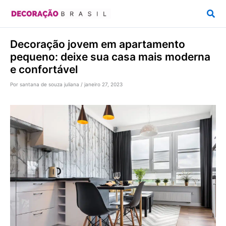
Ir
Pesq
para
o
Decoração jovem em apartamento
conteúdo
pequeno: deixe sua casa mais moderna
e confortável
Por
santana de souza juliana
/
janeiro 27, 2023