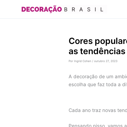
Ir
para
o
conteúdo
Cores popular
as tendências
Por
Ingrid Cohen
/
outubro 27, 2023
A decoração de um ambie
escolha que faz toda a di
Cada ano traz novas tend
Pensando nisso, vamos a