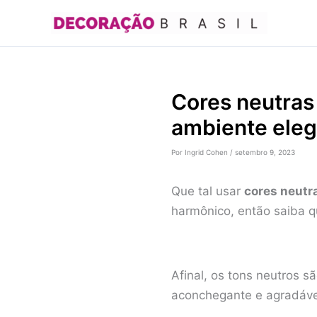
Ir
para
o
conteúdo
Cores neutras
ambiente eleg
Por
Ingrid Cohen
/
setembro 9, 2023
Que tal usar
cores neutr
harmônico, então saiba 
Afinal, os tons neutros 
aconchegante e agradáve