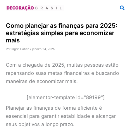
Ir
Pesq
para
o
Como planejar as finanças para 2025:
conteúdo
estratégias simples para economizar
mais
Por
Ingrid Cohen
/
janeiro 24, 2025
Com a chegada de 2025, muitas pessoas estão
repensando suas metas financeiras e buscando
maneiras de economizar mais.
[elementor-template id="89199"]
Planejar as finanças de forma eficiente é
essencial para garantir estabilidade e alcançar
seus objetivos a longo prazo.