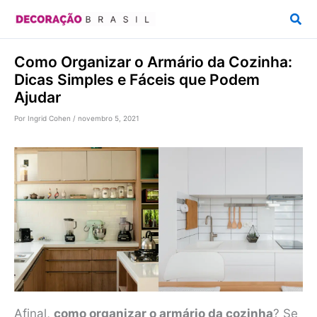
Ir
Pesq
para
o
Como Organizar o Armário da Cozinha:
conteúdo
Dicas Simples e Fáceis que Podem
Ajudar
Por
Ingrid Cohen
/
novembro 5, 2021
Afinal,
como organizar o armário da cozinha
? Se