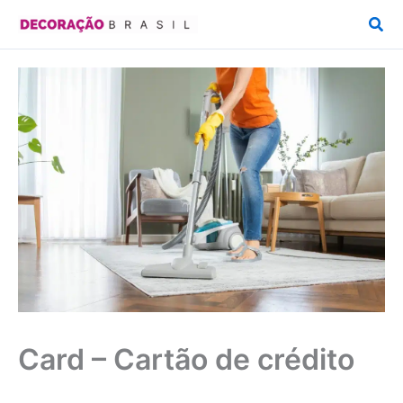
Ir
Pesq
para
o
conteúdo
Card – Cartão de crédito