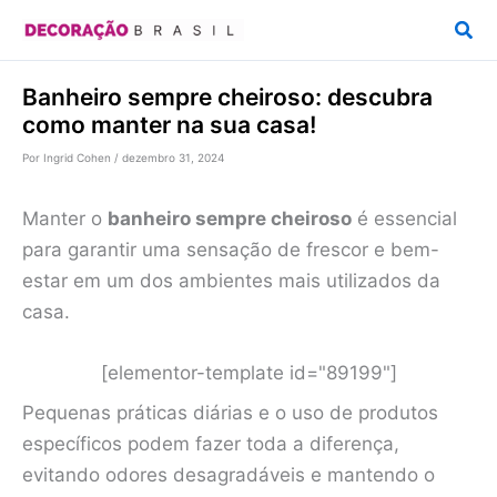
Ir
Pesq
para
o
Banheiro sempre cheiroso: descubra
conteúdo
como manter na sua casa!
Por
Ingrid Cohen
/
dezembro 31, 2024
Manter o
banheiro sempre cheiroso
é essencial
para garantir uma sensação de frescor e bem-
estar em um dos ambientes mais utilizados da
casa.
[elementor-template id="89199"]
Pequenas práticas diárias e o uso de produtos
específicos podem fazer toda a diferença,
evitando odores desagradáveis e mantendo o