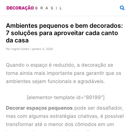
Ir
Pesq
para
o
Ambientes pequenos e bem decorados:
conteúdo
7 soluções para aproveitar cada canto
da casa
Por
Ingrid Cohen
/
janeiro 5, 2025
Quando o espaço é reduzido, a decoração se
torna ainda mais importante para garantir que os
ambientes sejam funcionais e agradáveis.
[elementor-template id="89199"]
Decorar espaços pequenos
pode ser desafiador,
mas com algumas estratégias criativas, é possível
transformar até o menor dos cômodos em um