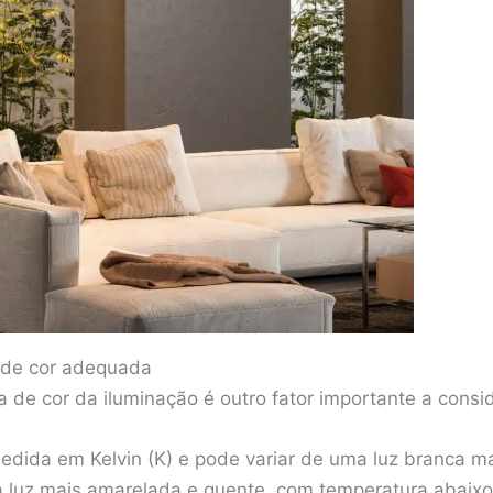
a de cor adequada
 de cor da iluminação é outro fator importante a consid
edida em Kelvin (K) e pode variar de uma luz branca ma
 luz mais amarelada e quente, com temperatura abaix