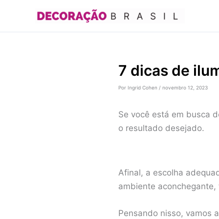
Ir
para
o
conteúdo
7 dicas de il
Por
Ingrid Cohen
/
novembro 12, 2023
Se você está em busca de
o resultado desejado.
Afinal, a escolha adequa
ambiente aconchegante, f
Pensando nisso, vamos ap