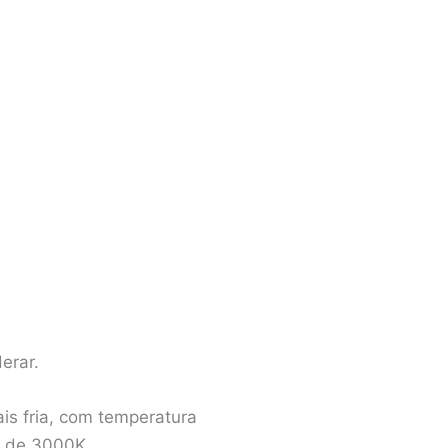
erar.
is fria, com temperatura
o de 3000K.