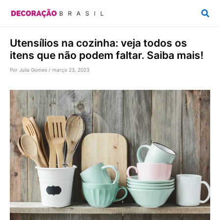
Ir
Pesq
para
o
Utensílios na cozinha: veja todos os
conteúdo
itens que não podem faltar. Saiba mais!
Por
Julia Gomes
/
março 23, 2023