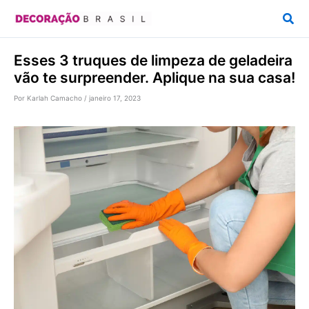
Ir
Pesq
para
o
Esses 3 truques de limpeza de geladeira
conteúdo
vão te surpreender. Aplique na sua casa!
Por
Karlah Camacho
/
janeiro 17, 2023