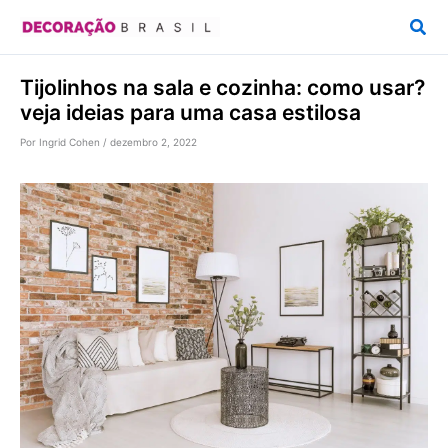
Ir
Pesq
para
o
Tijolinhos na sala e cozinha: como usar?
conteúdo
veja ideias para uma casa estilosa
Por
Ingrid Cohen
/
dezembro 2, 2022