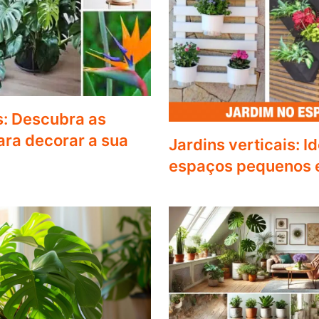
s: Descubra as
ra decorar a sua
Jardins verticais: I
espaços pequenos 