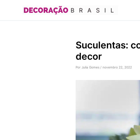
Ir
para
o
conteúdo
Suculentas: c
decor
Por
Julia Gomes
/
novembro 22, 2022