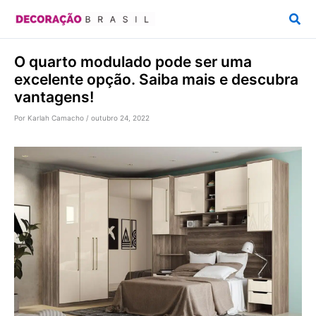
Ir
Pesq
para
o
O quarto modulado pode ser uma
conteúdo
excelente opção. Saiba mais e descubra
vantagens!
Por
Karlah Camacho
/
outubro 24, 2022