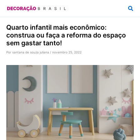
Ir
Pesq
para
o
Quarto infantil mais econômico:
conteúdo
construa ou faça a reforma do espaço
sem gastar tanto!
Por
santana de souza juliana
/
novembro 25, 2022