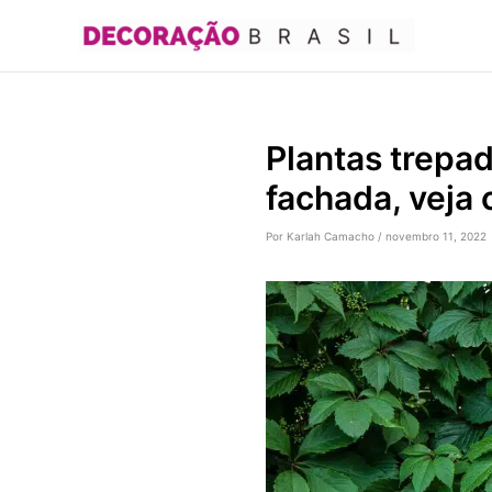
Ir
para
o
conteúdo
Plantas trepa
fachada, veja
Por
Karlah Camacho
/
novembro 11, 2022