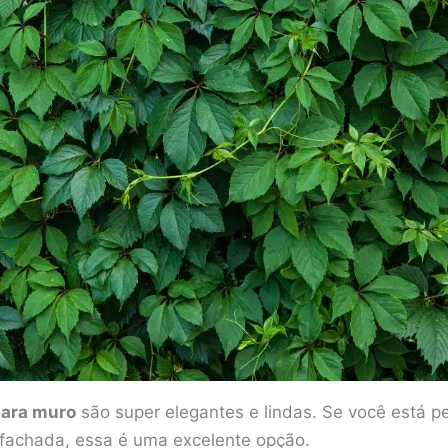
para muro
são super elegantes e lindas. Se você está 
 fachada, essa é uma excelente opção.