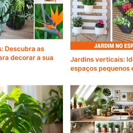
s: Descubra as
ra decorar a sua
Jardins verticais: I
espaços pequenos 