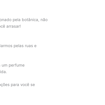
xonado pela botânica, não
ocê arrasar!
darmos pelas ruas e
om um perfume
ida.
pções para você se