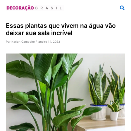
Ir
Pesq
para
o
Essas plantas que vivem na água vão
conteúdo
deixar sua sala incrível
Por
Karlah Camacho
/
janeiro 14, 2023