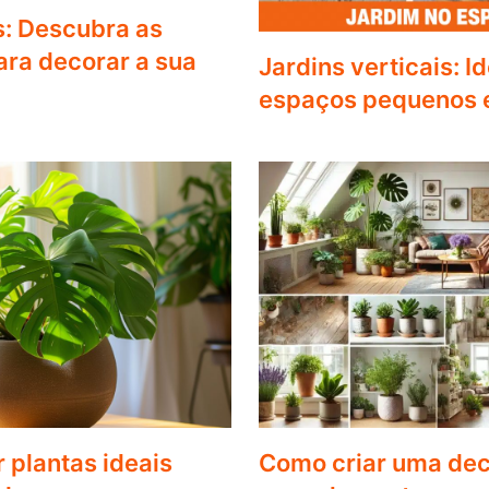
s: Descubra as
ra decorar a sua
Jardins verticais: I
espaços pequenos 
 plantas ideais
Como criar uma de