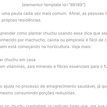
[elementor-template id="89199"]
é uma pauta cada vez mais comum. Afinal, as pessoas 
 próprias residências.
aprender como plantar chuchu usando essa dica que se
conhecido por machucho, caiota ou pimpinela é fácil de cu
uem está começando na horticultura. Veja mais:
tar chuchu em casa
em vitaminas, sais minerais e fibras essenciais para o 
to ajuda no processo de emagrecimento saudável, já qu
 mesmo consumindo porções reduzidas.
es no chuchu combatem os radicais livres que, por su