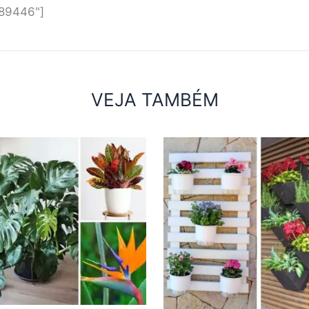
"89446"]
VEJA TAMBÉM