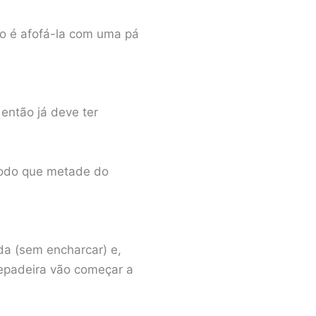
do é afofá-la com uma pá
 então já deve ter
 modo que metade do
ida (sem encharcar) e,
repadeira vão começar a