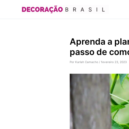
Ir
para
o
conteúdo
Aprenda a pla
passo de como
Por
Karlah Camacho
/
fevereiro 23, 2023