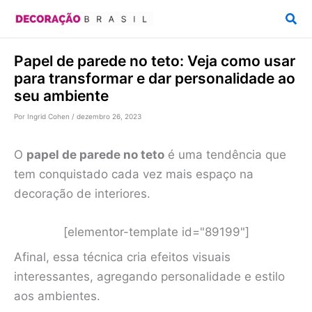
Ir
Pesq
para
o
Papel de parede no teto: Veja como usar
conteúdo
para transformar e dar personalidade ao
seu ambiente
Por
Ingrid Cohen
/
dezembro 26, 2023
O
papel de parede no teto
é uma tendência que
tem conquistado cada vez mais espaço na
decoração de interiores.
[elementor-template id="89199"]
Afinal, essa técnica cria efeitos visuais
interessantes, agregando personalidade e estilo
aos ambientes.