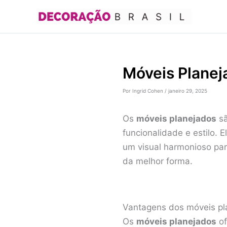
Ir
para
o
conteúdo
Móveis Planej
Por
Ingrid Cohen
/
janeiro 29, 2025
Os
móveis planejados
sã
funcionalidade e estilo. 
um visual harmonioso pa
da melhor forma.
Vantagens dos móveis pl
Os
móveis planejados
of