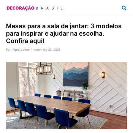
Ir
Pesq
para
o
Mesas para a sala de jantar: 3 modelos
conteúdo
para inspirar e ajudar na escolha.
Confira aqui!
Por
Ingrid Cohen
/
novembro 22, 2021