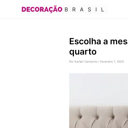
Ir
para
o
conteúdo
Escolha a mes
quarto
Por
Karlah Camacho
/
fevereiro 7, 2023