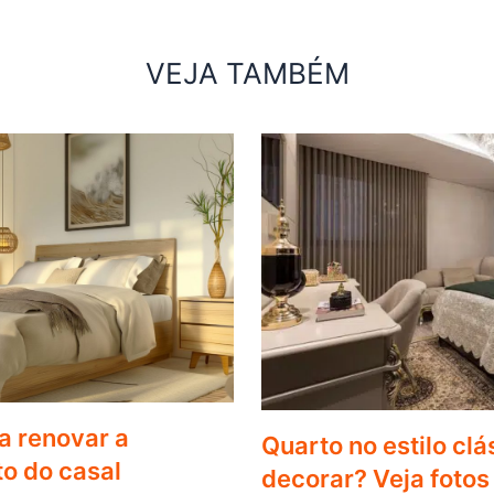
VEJA TAMBÉM
a renovar a
Quarto no estilo cl
o do casal
decorar? Veja fotos 