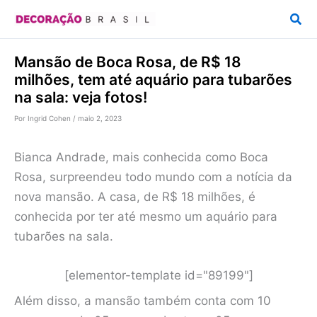
Ir
Pesq
para
o
Mansão de Boca Rosa, de R$ 18
conteúdo
milhões, tem até aquário para tubarões
na sala: veja fotos!
Por
Ingrid Cohen
/
maio 2, 2023
Bianca Andrade, mais conhecida como Boca
Rosa, surpreendeu todo mundo com a notícia da
nova mansão. A casa, de R$ 18 milhões, é
conhecida por ter até mesmo um aquário para
tubarões na sala.
[elementor-template id="89199"]
Além disso, a mansão também conta com 10