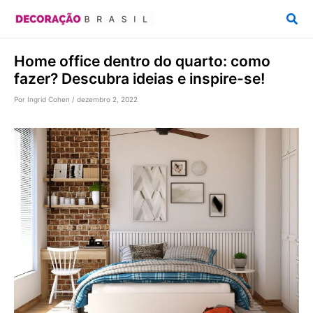
Ir
Pesq
para
o
Home office dentro do quarto: como
conteúdo
fazer? Descubra ideias e inspire-se!
Por
Ingrid Cohen
/
dezembro 2, 2022