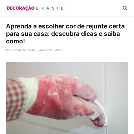
Ir
Pesq
para
o
Aprenda a escolher cor de rejunte certa
conteúdo
para sua casa: descubra dicas e saiba
como!
Por
Karlah Camacho
/
janeiro 22, 2023