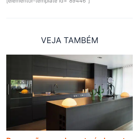
[elementor-template id="89446"]
VEJA TAMBÉM