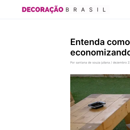
Ir
para
o
conteúdo
Entenda como 
economizand
Por
santana de souza juliana
/
dezembro 2