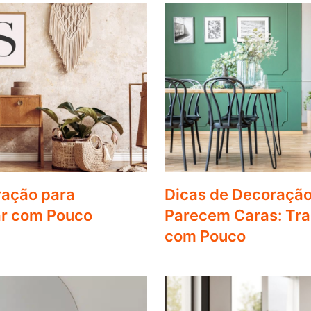
ração para
Dicas de Decoração
ar com Pouco
Parecem Caras: Tr
com Pouco