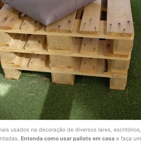
mais usados na decoração de diversos lares, escritório
entadas.
Entenda como usar pallets em casa
e faça um