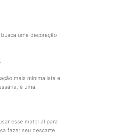
em busca uma decoração
s.
ração mais minimalista e
essária, é uma
usar esse material para
isa fazer seu descarte