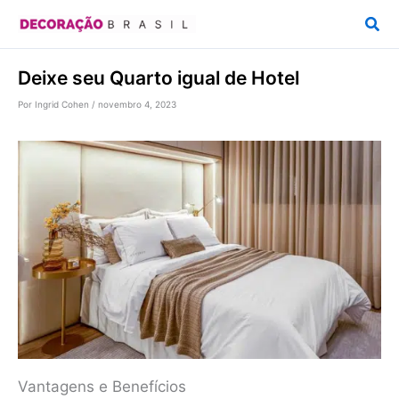
Ir
Pesq
para
o
Deixe seu Quarto igual de Hotel
conteúdo
Por
Ingrid Cohen
/
novembro 4, 2023
Vantagens e Benefícios