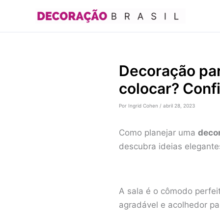
Ir
para
o
conteúdo
Decoração para
colocar? Confi
Por
Ingrid Cohen
/
abril 28, 2023
Como planejar uma
decor
descubra ideias elegantes
A sala é o cômodo perfeit
agradável e acolhedor pa