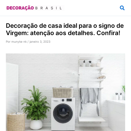
Ir
Pesq
para
o
Decoração de casa ideal para o signo de
conteúdo
Virgem: atenção aos detalhes. Confira!
Por
munyke nk
/
janeiro 3, 2023